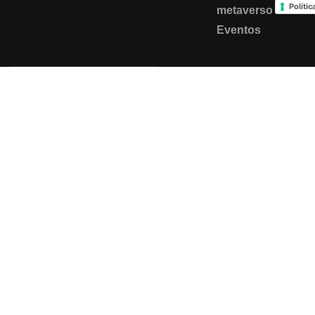
Políti
metaverso
Eventos