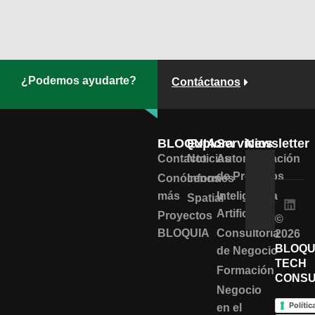
¿Podemos ayudarte?
Contáctanos
BLOQUIA
Explora
Servicios
Newsletter
Contacto
Noticias
Automatización
de Procesos
Conócenos
Informes
más
Inteligencia
Spatial
Artificial
Proyectos
©
BLOQUIA
Consultoría
2026
BLOQU
de Negocio
TECH
Formación
CONSU
Negocio
Polític
en el